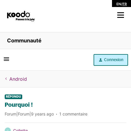
EN
/
FR
Magasiner
Communauté
Libre service
Connexion
Aide
Android
RÉPONDU
Pourquoi !
Forum|Forum|9 years ago
1 commentaire
Collette
C