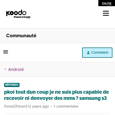
EN
/
FR
Magasiner
Communauté
Libre service
Connexion
Aide
Android
RÉPONDU
pkoi tout dun coup je ne suis plus capable de
recevoir ni denvoyer des mms ? samsung s3
Forum|Forum|12 years ago
1 commentaire