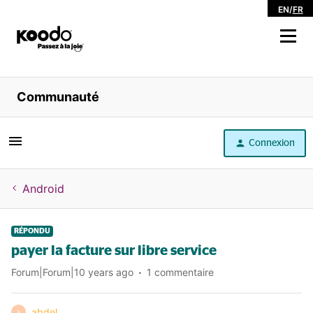
EN
/
FR
Magasiner
Communauté
Libre service
Connexion
Aide
Android
RÉPONDU
payer la facture sur libre service
Forum|Forum|10 years ago
1 commentaire
abdel
A