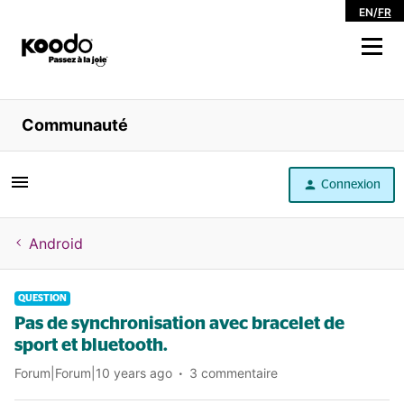
EN
/
FR
Magasiner
Communauté
Libre service
Connexion
Aide
Android
QUESTION
Pas de synchronisation avec bracelet de
sport et bluetooth.
Forum|Forum|10 years ago
3 commentaire