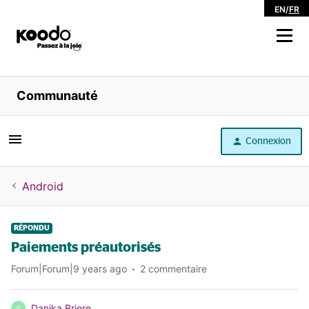
EN
/
FR
Magasiner
Communauté
Libre service
Connexion
Aide
Android
RÉPONDU
Paiements préautorisés
Forum|Forum|9 years ago
2 commentaire
Danika Briere
D