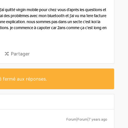
 j'aï quitté virgin mobile pour chez vous d'après les questions et
'ai des problèmes avec mon bluetooth et j'ai vu ma 1ere facture
ne explication. nous sommes pas dans un secte c'est koi la
ions. je commence à capoter car 2ans comme ça c'est long en
Partager
té fermé aux réponses.
Forum|Forum|7 years ago