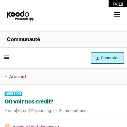
EN
/
FR
Magasiner
Communauté
Libre service
Connexion
Aide
Android
QUESTION
Où voir nos crédit?
Forum|Forum|11 years ago
2 commentaire
Ariane Hébert Véronneau
A