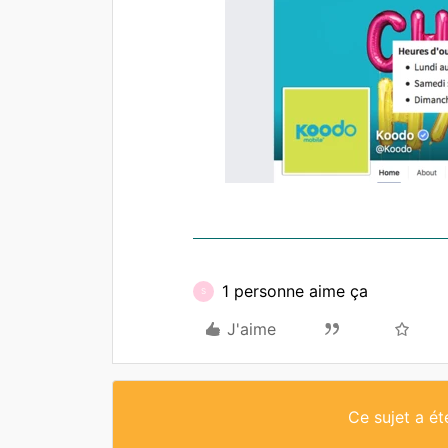
1 personne aime ça
S
J'aime
Ce sujet a é