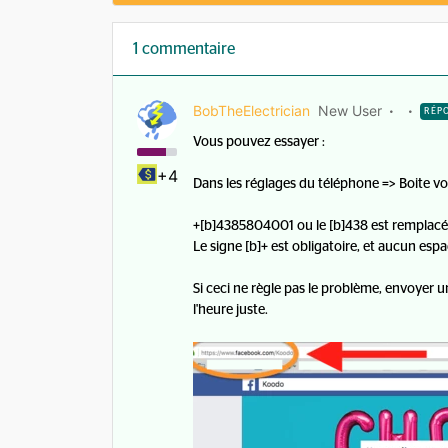
1 commentaire
BobTheElectrician
New User
RÉP
Vous pouvez essayer :
+4
Dans les réglages du téléphone => Boite vo
+[b]4385804001 ou le [b]438 est remplacé po
Le signe [b]+ est obligatoire, et aucun espac
Si ceci ne règle pas le problème, envoyer 
l'heure juste.