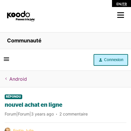
EN
/
FR
Magasiner
Communauté
Libre service
Connexion
Aide
Android
RÉPONDU
nouvel achat en ligne
Forum|Forum|3 years ago
2 commentaire
Fortin Julie