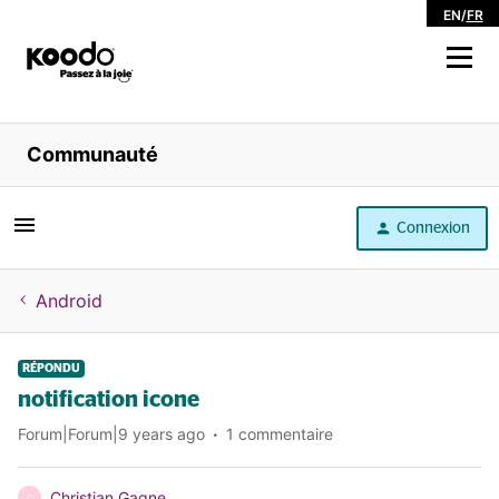
EN
/
FR
Magasiner
Communauté
Libre service
Connexion
Aide
Android
RÉPONDU
notification icone
Forum|Forum|9 years ago
1 commentaire
Christian Gagne
C