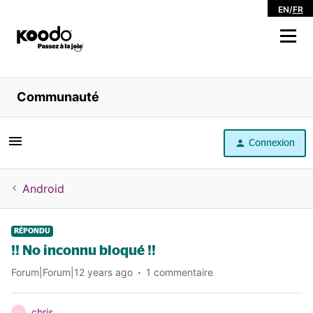
EN
/
FR
Magasiner
Communauté
Libre service
Connexion
Aide
Android
RÉPONDU
!! No inconnu bloqué !!
Forum|Forum|12 years ago
1 commentaire
chris
C