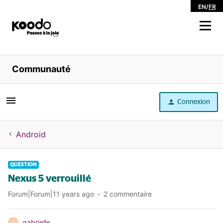
EN
/
FR
Magasiner
Communauté
Libre service
Connexion
Aide
Android
QUESTION
Nexus 5 verrouillé
Forum|Forum|11 years ago
2 commentaire
gabrielle
G