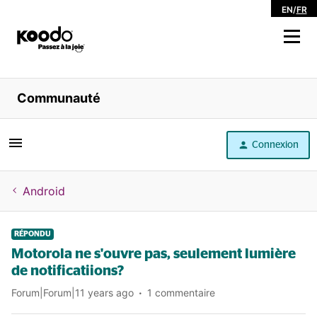
EN
/
FR
Magasiner
Communauté
Libre service
Connexion
Aide
Android
RÉPONDU
Motorola ne s'ouvre pas, seulement lumière
de notificatiions?
Forum|Forum|11 years ago
1 commentaire