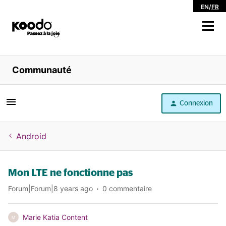
EN
/
FR
Magasiner
Communauté
Libre service
Connexion
Aide
Android
Mon LTE ne fonctionne pas
Forum|Forum|8 years ago
0 commentaire
Marie Katia Content
M