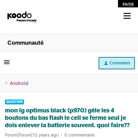
EN
/
FR
Magasiner
Communauté
Libre service
Connexion
Aide
Android
QUESTION
mon lg optimus black (p970) gèle les 4
boutons du bas flash le cell se ferme seul je
dois enlever la batterie souvent. quoi faire??
Forum|Forum|12 years ago
0 commentaire