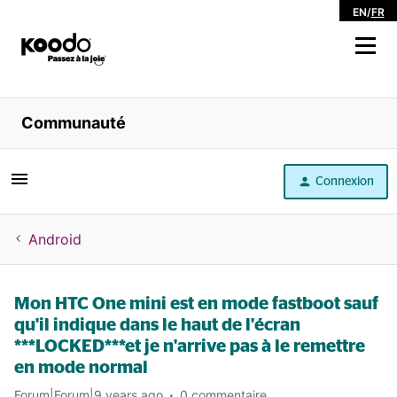
EN
/
FR
Magasiner
Communauté
Libre service
Connexion
Aide
Android
Mon HTC One mini est en mode fastboot sauf
qu'il indique dans le haut de l'écran
***LOCKED***et je n'arrive pas à le remettre
en mode normal
Forum|Forum|9 years ago
0 commentaire