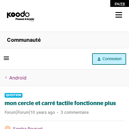
EN
/
FR
Magasiner
Communauté
Libre service
Connexion
Aide
Android
QUESTION
mon cercle et carré tactile fonctionne plus
Forum|Forum|10 years ago
3 commentaire
Sandra Poupart
S