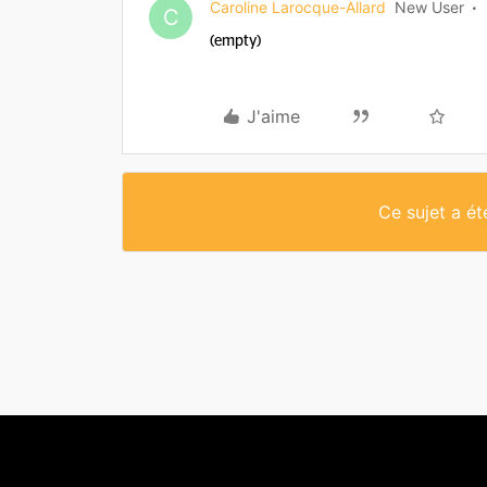
Caroline Larocque-Allard
New User
C
(empty)
J'aime
Ce sujet a é