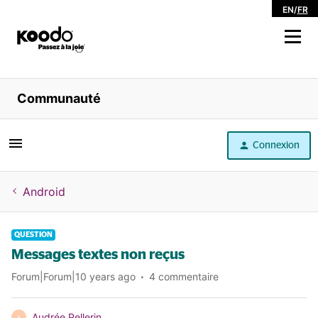
EN
/
FR
Magasiner
Communauté
Libre service
Connexion
Aide
Android
QUESTION
Messages textes non reçus
Forum|Forum|10 years ago
4 commentaire
Audrée Pellerin
A