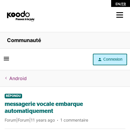
EN
/
FR
Magasiner
Communauté
Libre service
Connexion
Aide
Android
RÉPONDU
messagerie vocale embarque
automatiquement
Forum|Forum|11 years ago
1 commentaire