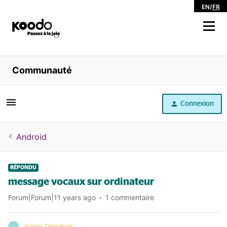
EN
/
FR
Magasiner
Communauté
Libre service
Connexion
Aide
Android
RÉPONDU
message vocaux sur ordinateur
Forum|Forum|11 years ago
1 commentaire
Josee Gendron
J