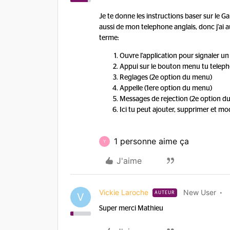
Je te donne les instructions baser sur le 
aussi de mon telephone anglais, donc j'ai au
terme:
Ouvre l'application pour signaler 
Appui sur le bouton menu tu telep
Reglages (2e option du menu)
Appelle (1ere option du menu)
Messages de rejection (2e option d
Ici tu peut ajouter, supprimer et mod
1 personne aime ça
Y
J'aime
Vickie Laroche
New User
AUTEUR
V
Super merci Mathieu