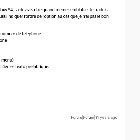
Galaxy S4, sa devrais etre quand meme semblable. Je traduis
ssi indiquer l'ordre de l'option au cas que je n'ai pas le bon
un numero de telephone
hone
u menu)
ifier les texto prefabrique.
Forum|Forum|11 years ago