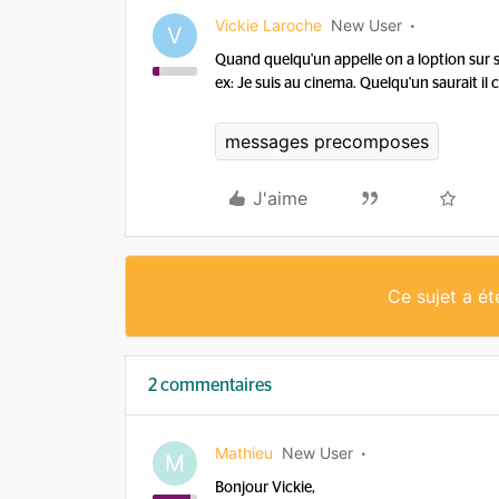
Vickie Laroche
New User
V
Quand quelqu'un appelle on a loption sur 
ex: Je suis au cinema. Quelqu'un saurait il
messages precomposes
J'aime
Ce sujet a é
2 commentaires
Mathieu
New User
M
Bonjour Vickie,