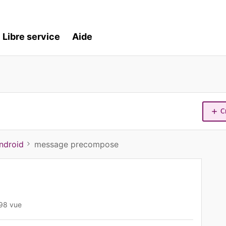
Libre service
Aide
C
ndroid
message precompose
98 vue