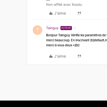
Non-affilié avec Koodo.
J'aime
Tainguy
AUTEUR
T
Bonjour Tainguy, Vérifie les paramètres de 
merci beaucoup. En inscrivant [b]default,
merci à vous deux =)[b]
J'aime