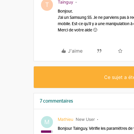
Tainguy
T
Bonjour,
J'ai un Samsung S5. Je ne parviens pas à r
mobile. Est-ce qu'il y a une manipulation à
Merci de votre aide 🙂
J'aime
Ce sujet a é
7 commentaires
Mathieu
New User
M
Bonjour Tainguy, Vérifie les paramètres de