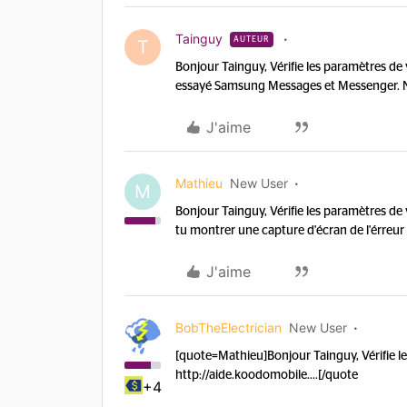
Tainguy
AUTEUR
T
Bonjour Tainguy, Vérifie les paramètres de 
essayé Samsung Messages et Messenger. Ni 
J'aime
Mathieu
New User
M
Bonjour Tainguy, Vérifie les paramètres de 
tu montrer une capture d'écran de l'érreur
J'aime
BobTheElectrician
New User
[quote=Mathieu]Bonjour Tainguy, Vérifie le
http://aide.koodomobile....[/quote
+4