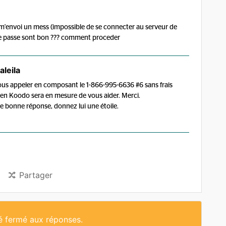
 m'envoi un mess (impossible de se connecter au serveur de
de passe sont bon ??? comment proceder
leila
ous appeler en composant le 1-866-995-6636 #6 sans frais
icien Koodo sera en mesure de vous aider. Merci.
 une bonne réponse, donnez lui une étoile.
Partager
té fermé aux réponses.