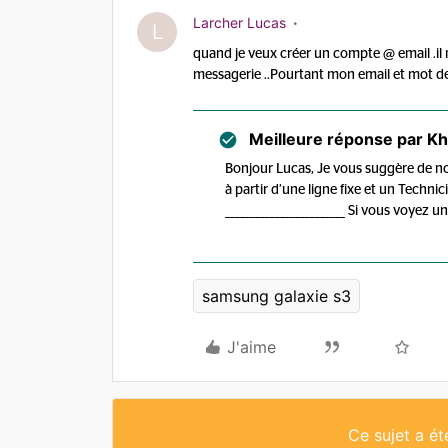
Larcher Lucas
L
quand je veux créer un compte @ email .il
messagerie ..Pourtant mon email et mot 
Meilleure réponse par
Kha
Bonjour Lucas, Je vous suggère de n
à partir d’une ligne fixe et un Techn
________________________ Si vous voyez
samsung galaxie s3
J'aime
Ce sujet a é