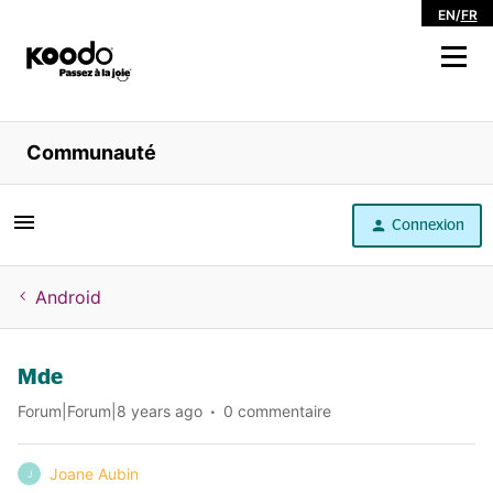
EN
/
FR
Magasiner
Communauté
Libre service
Connexion
Aide
Android
Mde
Forum|Forum|8 years ago
0 commentaire
Joane Aubin
J