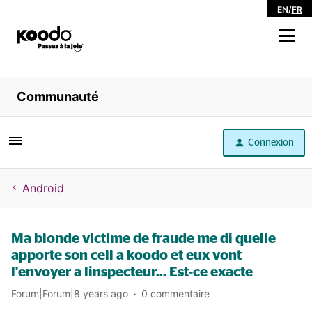
EN
/
FR
Magasiner
Communauté
Libre service
Connexion
Aide
Android
Ma blonde victime de fraude me di quelle
apporte son cell a koodo et eux vont
l'envoyer a linspecteur... Est-ce exacte
Forum|Forum|8 years ago
0 commentaire