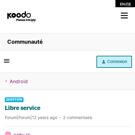
EN
/
FR
Magasiner
Communauté
Libre service
Connexion
Aide
Android
QUESTION
Libre service
Forum|Forum|12 years ago
2 commentaire
nathy laj
N