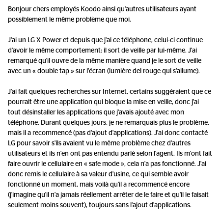
Bonjour chers employés Koodo ainsi qu'autres utilisateurs ayant
possiblement le même problème que moi.
J'ai un LG X Power et depuis que j'ai ce téléphone, celui-ci continue
d'avoir le même comportement: il sort de veille par lui-même. J'ai
remarqué qu'il ouvre de la même manière quand je le sort de veille
avec un « double tap » sur l'écran (lumière del rouge qui s'allume).
J'ai fait quelques recherches sur Internet, certains suggéraient que ce
pourrait être une application qui bloque la mise en veille, donc j'ai
tout désinstaller les applications que j'avais ajouté avec mon
téléphone. Durant quelques jours, je ne remarquais plus le problème,
mais il a recommencé (pas d'ajout d'applications). J'ai donc contacté
LG pour savoir s'ils avaient vu le même problème chez d'autres
utilisateurs et ils n'en ont pas entendu parlé selon l'agent. Ils m'ont fait
faire ouvrir le cellulaire en « safe mode », cela n'a pas fonctionné. J'ai
donc remis le cellulaire à sa valeur d'usine, ce qui semble avoir
fonctionné un moment, mais voilà qu'il a recommencé encore
(j'imagine qu'il n'a jamais réellement arrêter de le faire et qu'il le faisait
seulement moins souvent), toujours sans l'ajout d'applications.