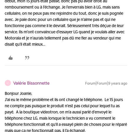
début, mon 15 jours était passé, donc pas pu avoir droit au
remboursement ou à l'échange. Je l'enverrais bien à LG, mais sans
cellulaire, on ne peux pas me rejoindre du tout, donc je suis pognée
avec. Je paie donc pour un cellulaire que je n'aime pas et qui ne
fonctionne pas comme il le devrait. Sérieusement très déçue de leur
service. Ils m'ont convaincue d'essayer LG quand je voulais aller avec
Motorala et je n'aurais tellement pas dû me fier au vendeur qui me
disait qu'il était mieux...
Valérie Bissonnette
Forum|Forum|9 years ago
V
Bonjour Joanie,
J'ai eu le même problème et ils ont changé le téléphone. Le 15 jours
ne compte pas puisque le produit n'est pas celui pour lequel tu as
payé. A la boutique videotron, on m'a aussi parlé d'envoyé le
téléphone chez LG, mais lorsque le technicien a vu comment le
téléphone fonctionnait et qu'il a essayé plein de choses pour le réparé
mais que ça ne fonctionnait pas, il l'a échangé.