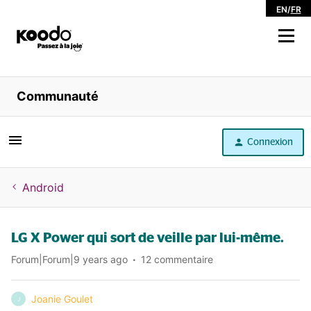
EN
/
FR
Magasiner
Communauté
Libre service
Connexion
Aide
Android
LG X Power qui sort de veille par lui-même.
Forum|Forum|9 years ago
12 commentaire
Joanie Goulet
J