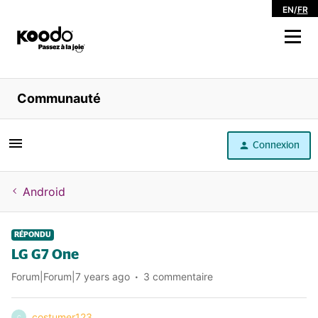
EN
/
FR
Magasiner
Communauté
Libre service
Connexion
Aide
Android
RÉPONDU
LG G7 One
Forum|Forum|7 years ago
3 commentaire
costumer123
C