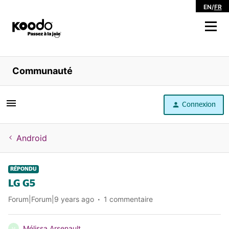
EN
/
FR
Magasiner
Communauté
Libre service
Connexion
Aide
Android
RÉPONDU
LG G5
Forum|Forum|9 years ago
1 commentaire
Mélissa Arsenault
M