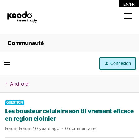
EN
/
FR
Magasiner
Communauté
Libre service
Connexion
Aide
Android
QUESTION
Les bousteur celulaire son til vrement eficace
en region eloinier
Forum|Forum|10 years ago
0 commentaire