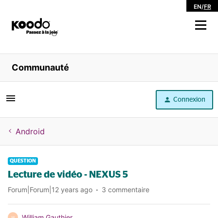
EN
/
FR
Magasiner
Communauté
Libre service
Connexion
Aide
Android
QUESTION
Lecture de vidéo - NEXUS 5
Forum|Forum|12 years ago
3 commentaire
William Gauthier
W