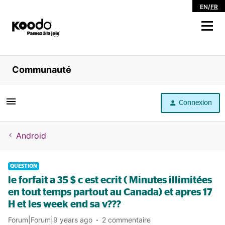
EN
/
FR
Magasiner
Communauté
Libre service
Connexion
Aide
Android
QUESTION
le forfait a 35 $ c est ecrit ( Minutes illimitées
en tout temps partout au Canada) et apres 17
H et les week end sa v???
Forum|Forum|9 years ago
2 commentaire