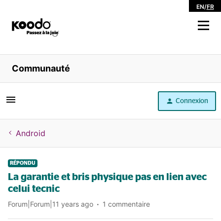
EN
/
FR
Magasiner
Communauté
Libre service
Connexion
Aide
Android
RÉPONDU
La garantie et bris physique pas en lien avec
celui tecnic
Forum|Forum|11 years ago
1 commentaire