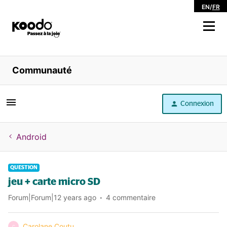
EN
/
FR
Magasiner
Communauté
Libre service
Connexion
Aide
Android
QUESTION
jeu + carte micro SD
Forum|Forum|12 years ago
4 commentaire
Carolane Coutu
C