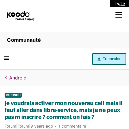
EN
/
FR
Magasiner
Communauté
Libre service
Connexion
Aide
Android
RÉPONDU
je voudrais activer mon nouverau cell mais il
faut aller dans libre-service, mais je ne peux
pas m inscrire ? comment on fais ?
Forum|Forum|9 years ago
1 commentaire