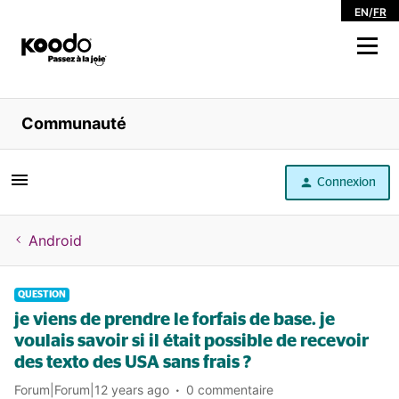
EN
/
FR
Magasiner
Communauté
Libre service
Connexion
Aide
Android
QUESTION
je viens de prendre le forfais de base. je
voulais savoir si il était possible de recevoir
des texto des USA sans frais ?
Forum|Forum|12 years ago
0 commentaire