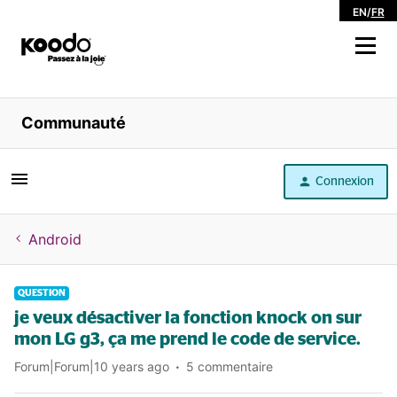
EN
/
FR
Magasiner
Communauté
Libre service
Connexion
Aide
Android
QUESTION
je veux désactiver la fonction knock on sur
mon LG g3, ça me prend le code de service.
Forum|Forum|10 years ago
5 commentaire