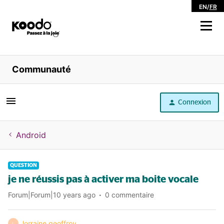
EN
/
FR
Magasiner
Communauté
Libre service
Connexion
Aide
Android
QUESTION
je ne réussis pas à activer ma boite vocale
Forum|Forum|10 years ago
0 commentaire
lorraine geoffroy
L