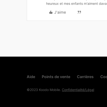
heureux et mes enfants m'aiment dava
J'aime
Aide
Points de vente
Carrières
Cod
©2023 Koodo Mobile.
Confidentialité/Légal