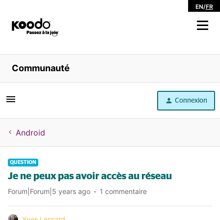
EN
/
FR
Magasiner
Communauté
Libre service
Connexion
Aide
Android
QUESTION
Je ne peux pas avoir accès au réseau
Forum|Forum|5 years ago
1 commentaire
Yves Lessard