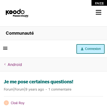
EN
/
FR
Magasiner
Communauté
Libre service
Connexion
Aide
Android
Je me pose certaines questions!
Forum|Forum|9 years ago
1 commentaire
Cloé Roy
C