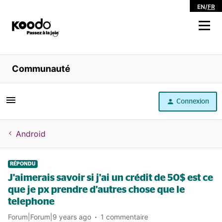
EN
/
FR
Magasiner
Communauté
Libre service
Connexion
Aide
Android
RÉPONDU
J'aimerais savoir si j'ai un crédit de 50$ est ce
que je px prendre d'autres chose que le
telephone
Forum|Forum|9 years ago
1 commentaire