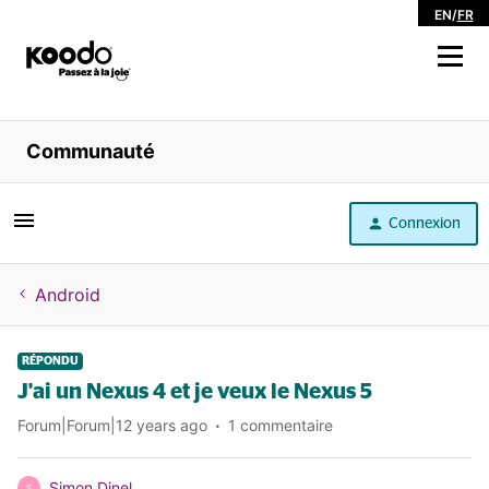
EN
/
FR
Magasiner
Communauté
Libre service
Connexion
Aide
Android
RÉPONDU
J'ai un Nexus 4 et je veux le Nexus 5
Forum|Forum|12 years ago
1 commentaire
Simon Dinel
S