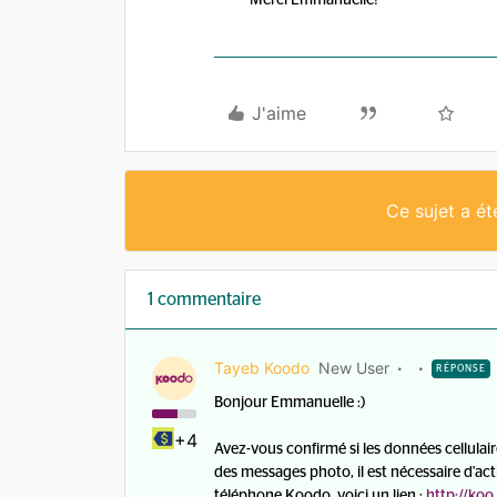
Merci Emmanuelle!
J'aime
Ce sujet a é
1 commentaire
Tayeb Koodo
New User
RÉPONSE
Bonjour Emmanuelle :)
+4
Avez-vous confirmé si les données cellulaire
des messages photo, il est nécessaire d'act
téléphone Koodo, voici un lien :
http://ko