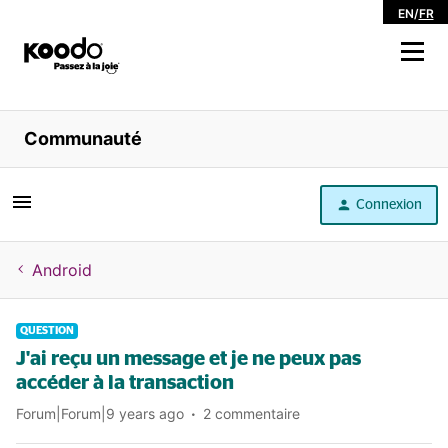
EN
/
FR
Magasiner
Communauté
Libre service
Connexion
Aide
Android
QUESTION
J'ai reçu un message et je ne peux pas
accéder à la transaction
Forum|Forum|9 years ago
2 commentaire