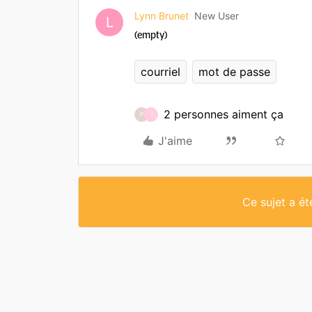
Lynn Brunet
New User
L
(empty)
courriel
mot de passe
2 personnes aiment ça
P
J
J'aime
Ce sujet a é