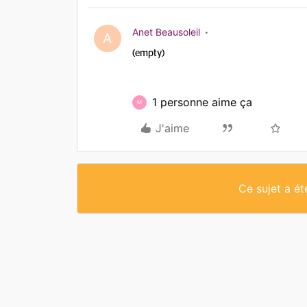
Anet Beausoleil
A
(empty)
1 personne aime ça
M
J'aime
Ce sujet a é