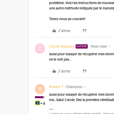
problème. Voici les instructions de nouvea
une autre méthode indiquée par le manufac
Tenez-nous au courant!
J'aime
Carole Rapatel
New User
AUTEUR
C
aussi pour essayer de récupérer mes donné
ne le voit pas...
J'aime
Robert T
Champion
R
aussi pour essayer de récupérer mes donné
ma...
Salut Carole. Des la première réinitisa
+4
Lorsque vous aimez mon poste, mon pa