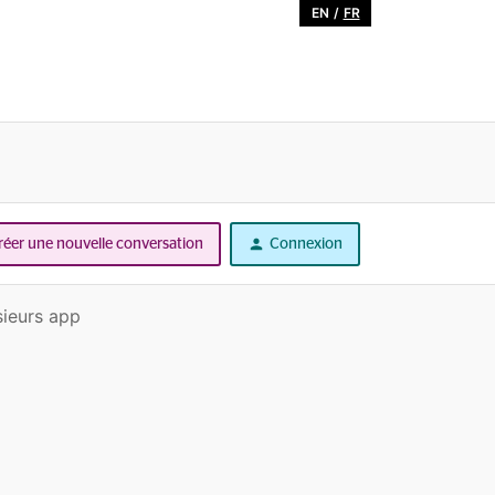
EN
/
FR
réer une nouvelle conversation
Connexion
sieurs app