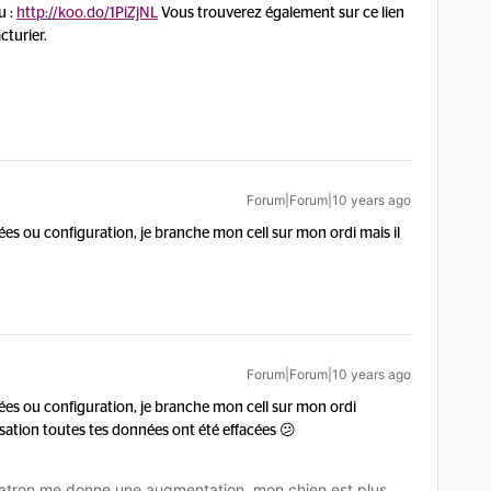
u :
http://koo.do/1PiZjNL
Vous trouverez également sur ce lien
turier.
Forum|Forum|10 years ago
es ou configuration, je branche mon cell sur mon ordi mais il
Forum|Forum|10 years ago
es ou configuration, je branche mon cell sur mon ordi
lisation toutes tes données ont été effacées 😕
tron me donne une augmentation, mon chien est plus