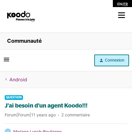
EN
/
FR
Magasiner
Communauté
Libre service
Connexion
Aide
Android
QUESTION
J'ai besoin d'un agent Koodo!!!
Forum|Forum|11 years ago
2 commentaire
Mariane Lynch-Boulianne
M